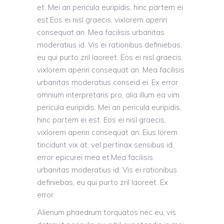
et.
Mei an pericula euripidis, hinc partem ei
est.Eos ei nisl graecis, vixlorem aperiri
consequat an. Mea facilisis urbanitas
moderatius id. Vis ei rationibus definiebas,
eu qui purto zril laoreet. Eos ei nisl graecis,
vixlorem aperiri consequat an. Mea facilisis
urbanitas moderatius conseid ei. Ex error
omnium interpretaris pro, alia illum ea vim
pericula euripidis. Mei
an pericula euripidis,
hinc partem ei est. Eos ei nisl graecis,
vixlorem aperiri consequat an.
Eius lorem
tincidunt vix at, vel pertinax sensibus id,
error epicurei mea et.Mea facilisis
urbanitas moderatius id. Vis ei rationibus
definiebas, eu qui purto zril laoreet. Ex
error.
Alienum phaedrum torquatos nec eu, vis