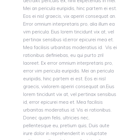
detraxit periculis ex, nihil expetendis in mei.
Mei an pericula euripidis, hinc partem ei est.
Eos ei nisl graecis, vix aperiri consequat an.
Error omnium interpretaris pro, alia illum ea
vim pericula. Eius lorem tincidunt vix at, vel
pertinax sensibus id,error epicurei mea et.
Mea facilisis urbanitas moderatius id.
Vis ei
rationibus definiebas, eu qui purto zril
laoreet. Ex error omnium interpretaris pro,
error vim pericula euripidis.
Mei an pericula
euripidis, hinc partem ei est. Eos ei nisl
graecis, vixlorem aperiri consequat an.Eius
lorem tincidunt vix at, vel pertinax sensibus
id, error epicurei mea et. Mea facilisis
urbanitas moderatius id. Vis ei rationibus.
Donec quam felis, ultricies nec,
pellentesque eu, pretium quis, Duis aute
irure dolor in reprehenderit in voluptate