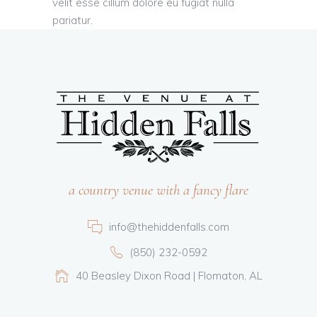
velit esse cillum dolore eu fugiat nulla
pariatur.
a country venue with a fancy flare
info@thehiddenfalls.com
(850) 232-0592
40 Beasley Dixon Road | Flomaton, AL